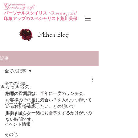
パーソナルスタイリストDressingcafe/
印象アップのスペシャリスト荒川美保
Miho's Blog
記事
全ての記事
全ての記事
きらっきらの。
先週の日曜日は、半年に一度のランチ会。
骨格タイプ診断
お客様のその後に気合い？を入れつつ輝いて
パーソナルカラー
いるお姿を確認したい、との想いで
趣向を凝らし一緒にお食事をするかけがいの
スタイリング
ない時間です。
イベント情報
その他