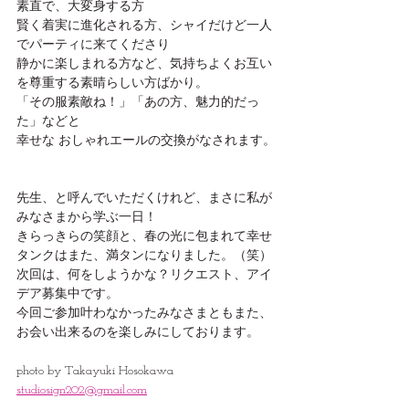
素直で、大変身する方
賢く着実に進化される方、シャイだけど一人
でパーティに来てくださり
静かに楽しまれる方など、気持ちよくお互い
を尊重する素晴らしい方ばかり。
「その服素敵ね！」「あの方、魅力的だっ
た」などと
幸せな おしゃれエールの交換がなされます。
先生、と呼んでいただくけれど、まさに私が
みなさまから学ぶ一日！
きらっきらの笑顔と、春の光に包まれて幸せ
タンクはまた、満タンになりました。（笑）
次回は、何をしようかな？リクエスト、アイ
デア募集中です。
今回ご参加叶わなかったみなさまともまた、
お会い出来るのを楽しみにしております。
photo by Takayuki Hosokawa 
studiosign202@gmail.com