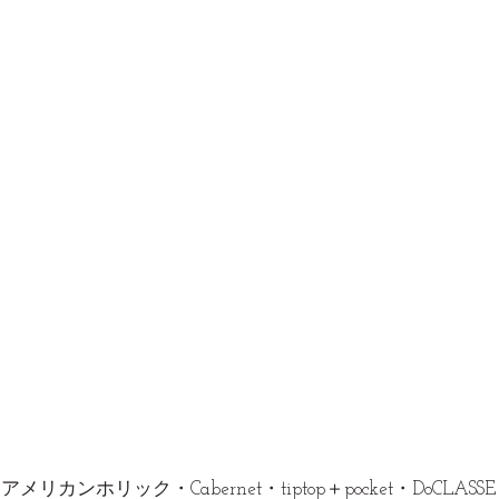
gy・アメリカンホリック・Cabernet・tiptop＋pocket・DoCLASSE・dr