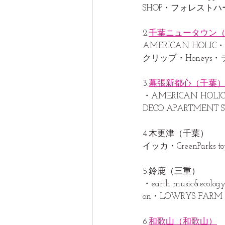
SHOP・フォレストハ
2.
千葉ニュータウン
AMERICAN HOL
クリップ・Honeys
3.
幕張新都心（千葉
・AMERICAN HOLIC
DECO APARTMENT ST
4.木更津（千葉）
イッカ・GreenParks
5.鈴鹿（三重）
・earth music&eco
on・LOWRYS FARM・
6.
和歌山（和歌山）