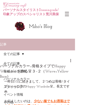
パーソナルスタイリストDressingcafe/
印象アップのスペシャリスト荒川美保
Miho's Blog
記事
全ての記事
全ての記事
パーソナルカラー×骨格タイプでHappy
Wardrobeを作る👗３−２（Wave×Yellow
骨格タイプ診断
Base）
パーソナルカラー
一昨日1/22に続きまして、２つめは骨格7タイ
プWaveの方のHappy Wardrobe👗。長文です
スタイリング
🙏
イベント情報
お伝えしたいのは、
少ない服でもお洒落はで
その他