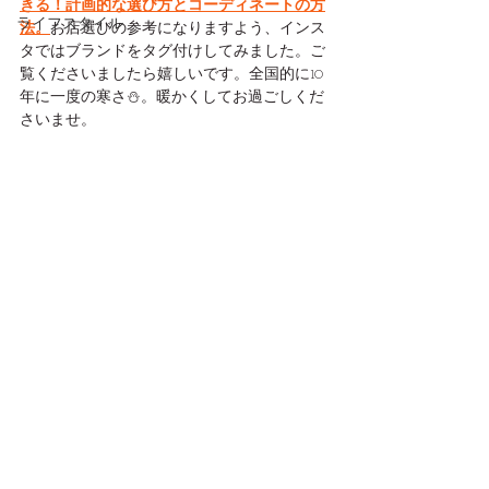
きる！計画的な選び方とコーディネートの方
ライフスタイル
法。
お店選びの参考になりますよう、インス
タではブランドをタグ付けしてみました。ご
覧くださいましたら嬉しいです。全国的に10
年に一度の寒さ⛄️。暖かくしてお過ごしくだ
さいませ。