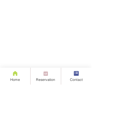
Home
Reservation
Contact
コメント
コメントを追加…
📕毎月28日はOggiの発売
Oggi.jp骨格タ
日！
少し詳しく👗