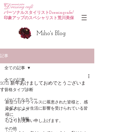
パーソナルスタイリストDressingcafe/
印象アップのスペシャリスト荒川美保
Miho's Blog
記事
全ての記事
全ての記事
2021 新年あけましておめでとうございま
す。
骨格タイプ診断
パーソナルカラー
新型コロナウィルスに罹患された皆様と、感
染拡大により生活に影響を受けられている皆
スタイリング
様に
イベント情報
心よりお見舞い申し上げます。
その他