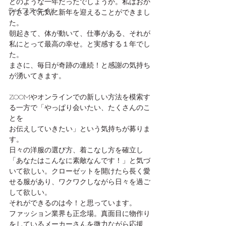
どのような一年だったでしょうか。私はおか
ライフスタイル
げさまで元気に新年を迎えることができまし
た。
朝起きて、体が動いて、仕事がある、それが
私にとって最高の幸せ。と実感する１年でし
た。
まさに、毎日が奇跡の連続！と感謝の気持ち
が湧いてきます。
ZOOMやオンラインでの新しい方法を模索す
る一方で「やっぱり会いたい、たくさんのこ
とを
お伝えしていきたい」という気持ちが募りま
す。
日々の洋服の選び方、着こなし方を確立し
「あなたはこんなに素敵なんです！」と気づ
いて欲しい。クローゼットを開けたら長く愛
せる服があり、ワクワクしながら日々を過ご
して欲しい。
それができるのは今！と思っています。
ファッション業界も正念場。真面目に物作り
をしているメーカーさんを微力ながら応援