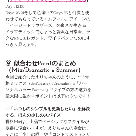
【
アナザーアドレスでこのアイテムを見る
】
Day4-12,13,
Day6-20,21そして色違いのDay6-23と何度も使
わせてもらっているエムフィル。アイコンの
「イージートラウザーズ」の良さが生きる、
ドラマティックでちょっと贅沢な日常着。ラ
クなのにエレガント、ワイドパンツなのにす
っきり見える✨。
👗 似合わせPointのまとめ
（Mix/Dramatic × Summer）
今回ご紹介したえりちゃんのように、**「骨
格ミックス（SoftClassic）/Dramatic」×「パー
ソナルカラー Summer」**タイプの方の魅力を
最大限に生かすポイントは以下の３つです！
1. 「いつものシンプルを更新したい」を解決
する、ほんの少しのスパイス
骨格Mixは、上品でベーシックなスタイルが
抜群に似合いますが、えりちゃんの場合は、
そこに「少しの柄」や「コントラスト（メリ