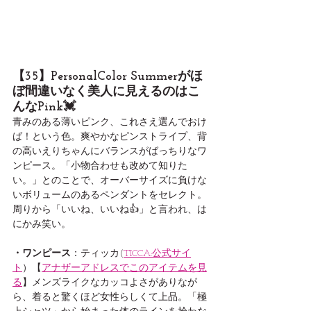
【35】PersonalColor Summerがほ
ぼ間違いなく美人に見えるのはこ
んなPink💓
青みのある薄いピンク、これさえ選んでおけ
ば！という色。爽やかなピンストライプ、背
の高いえりちゃんにバランスがばっちりなワ
ンピース。「小物合わせも改めて知りた
い。」とのことで、オーバーサイズに負けな
いボリュームのあるペンダントをセレクト。
周りから「いいね、いいね👍」と言われ、は
にかみ笑い。
・ワンピース
：ティッカ(
TICCA:公式サイ
ト
）【
アナザーアドレスでこのアイテムを見
る
】メンズライクなカッコよさがありなが
ら、着ると驚くほど女性らしくて上品。「極