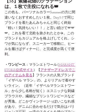
【36】紫陽花畑のグラデーション
は、１枚で主役になれる👑
この色も、パーソナルカラーSummerの方に間
違いなくおすすめしたい１枚。Day3-7で同じ
ブランドを着たあんみちゃんと同じく終始
「軽い！気持ちいい！！」と言い続けて🪽🪽
🪽。これを着て北欧を旅されたとか✈️。この
ブランドもカジュアルを格上げしてくれ、シ
ワが気にならず、スニーカーで移動に、ヒー
ルを履けばディナーに、と完成度が高くて便
利。
・ワンピース
：マランエトワール(
MARANT 
ETOILE:公式サイト
）【
アナザーアドレスでこ
のアイテムを見る
】フランスの人気ブランド
「イザベル マラン」の、よりリアルで着やす
いライン。（近年「イザベルマランエトワー
ル」から少し名称が短く）エスニックな刺繍
ブラウスや、繊細なプリントワンピースなど
が秀逸。どこかヴィンテージっぽいこなれ感
があり、デニムに合わせるだけで気分はパリ