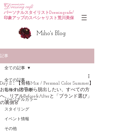
パーソナルスタイリストDressingcafe/
印象アップのスペシャリスト荒川美保
Miho's Blog
記事
全ての記事
全ての記事
Day.11：【骨格Mix / Personal Color Summer】
おしゃれ迷子から脱出したい、すべての方
骨格タイプ診断
へ。リアルBefore&Afterと「ブランド選び」
パーソナルカラー
の裏側👗
スタイリング
イベント情報
その他