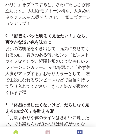
ハリ）」をプラスすると、さらに’らしさ’が際
立ちます。 大胆なモノトーン柄や、大きめの
ネックレスを1つ足すだけで、一気にヴァージ
ョンアップ！
2. 「顔色をパッと明るく見せたい！」なら、
爽やかな淡い色を味方に
お肌の透明感を引き出して、元気に見せてく
れるのは、青みのある薄いピンク（ピンスト
ライプなど）や、紫陽花畑のような美しいグ
ラデーションカラー。 それを選ぶと「必ず美
人度がアップする」お守りカラーとして、1枚
で主役になれるワンピースなどで自信を持っ
て取り入れてください、きっと誰かが褒めて
くれます😇
3. 「体型は出したくないけど、だらしなく見
えるのはNG」を叶える形
「お腹まわりや体のラインはきれいに隠した
い、でも楽ちんなだけの服は格好がつかな
い…」そんな大人ならではのわがままには、