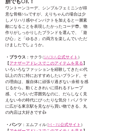
胆でもOK！
ワントーンコーデ、シンプルフェミニンが得
意な骨格Mixですが、えりちゃんの場合は少
しメリハリ感やインパクトを加えると一層素
敵になることを表現したかったコーデ😎。物
作りがしっかりしたブランドを選んで、「遊
び心」と「ゆるさ」の両方を楽しんでいただ
けましたでしょうか。
・ブラウス
：サクラ(
SACRA:公式サイト
）
【
アナザーアドレスでこのアイテムを見る
】
いろいろなファッションを経験してきた40代
以上の方に特におすすめしたいブランド。そ
の理由は、服自体に頑張り過ぎない’余裕’を感
じるから。動くときれいに揺れるドレープ
感、くつろいだ雰囲気なのに、だらしなく見
えない今の時代にぴったりな気分！パノラマ
に広がる東京駅を見ながら買い物できる、丸
の内店は大好きです👍
・パンツ
：エムフィル(
M・Fil:公式サイト
）