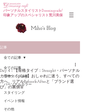
パーソナルスタイリストDressingcafe/
印象アップのスペシャリスト荒川美保
Miho's Blog
記事
全ての記事
全ての記事
Day.4：【骨格タイプ：Straight・パーソナル
カラー：Spring】おしゃれに迷う、すべての
骨格タイプ診断
方へ。リアルBefore&Afterと「ブランド選
パーソナルカラー
び」の裏側👗
スタイリング
イベント情報
その他