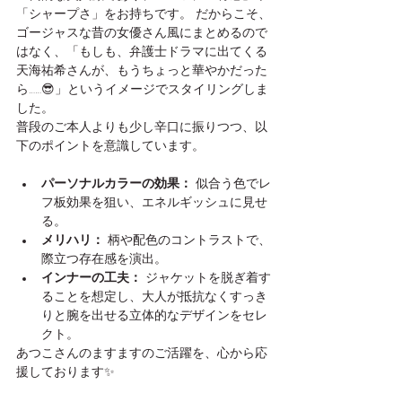
「シャープさ」をお持ちです。 だからこそ、
ゴージャスな昔の女優さん風にまとめるので
はなく、「もしも、弁護士ドラマに出てくる
天海祐希さんが、もうちょっと華やかだった
ら……😎」というイメージでスタイリングしま
した。
普段のご本人よりも少し辛口に振りつつ、以
下のポイントを意識しています。
パーソナルカラーの効果：
 似合う色でレ
フ板効果を狙い、エネルギッシュに見せ
る。
メリハリ：
 柄や配色のコントラストで、
際立つ存在感を演出。
インナーの工夫：
 ジャケットを脱ぎ着す
ることを想定し、大人が抵抗なくすっき
りと腕を出せる立体的なデザインをセレ
クト。
あつこさんのますますのご活躍を、心から応
援しております✨