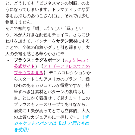
と、どうしても「ビジネスマンの制服」のよ
うになってしまいます。ドラマティックな要
素をお持ちのあつこさんには、それでは少し
物足りません。
そこで知的な「紺」×若々しい「緑」とい
う、私が大好きな配色をチョイス。さらにひ
ねりを加えて、インナーを
サテン素材
にする
ことで、全体の印象がグッと引き締まり、大
人の余裕を感じる華やかさに🌹
ブラウス：ラグ＆ボーン（
rag & bone：
公式サイト
）
【
アナザーアドレスでこの
ブラウスを見る
】 デニムコレクションか
らスタートしたアメリカのブランド。遊
び心のあるカジュアルが得意ですが、特
筆すべきは素材とパターンの素晴らし
さ。とにかく着痩せして見えます！この
ブラウスもノースリーブでありながら、
肩先に工夫があってとても立体的。大人
の上質なカジュアルに一押しです。
(※
ジャケットとパンツは【12】と同じもの
を使用）