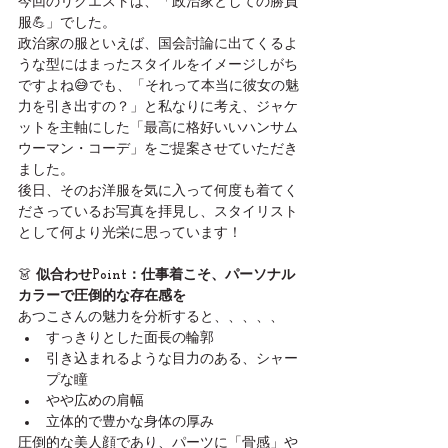
今回のリクエストは、「政治家としての勝負
服💪」でした。
政治家の服といえば、国会討論に出てくるよ
うな型にはまったスタイルをイメージしがち
ですよね😅でも、「それって本当に彼女の魅
力を引き出すの？」と私なりに考え、ジャケ
ットを主軸にした「最高に格好いいハンサム
ウーマン・コーデ」をご提案させていただき
ました。
後日、そのお洋服を気に入って何度も着てく
ださっているお写真を拝見し、スタイリスト
として何より光栄に思っています！
👗 
似合わせPoint：仕事着こそ、パーソナル
カラーで圧倒的な存在感を
あつこさんの魅力を分析すると、、、、、
すっきりとした面長の輪郭
引き込まれるような目力のある、シャー
プな瞳
やや広めの肩幅
立体的で豊かな身体の厚み
圧倒的な美人顔であり、パーツに「骨感」や