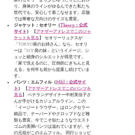
家のセオリーより少しゆったりしたお作
り。身体のラインがゆるんできた私たち
世代でも、安心して着こなせます。店舗
では華奢な方向けのサイズも豊富。
ジャケット：セオリー（
Theory：公式
サイト
）
 【
アナザーアドレスでこのジャ
ケットを見る
】 セオリーリュクスが
「TOKYO発のお姉さん」なら、セオリ
ーは「N.Y.発の妹」というイメージ。シ
ュッと細身のシルエットが得意です。
「家で洗えるのに、圧倒的にきちんと見
える」を何年も前から提案し続けていま
す。
パンツ：エムフィル（
Mfil：公式サイ
ト
）
 【
アナザーアドレスでこのパンツを
見る
】 ベテランデザイナー中村美佳子さ
んが手がけるカジュアルライン。この
「イージートラウザー」はロングセラー
銘品で、テーパードやクロップドなど種
類も豊富。今でこそ似たようなウエスト
ゴムの美脚パンツは溢れていますが、そ
の元祖がこのエムフィル。 同行ショッピ