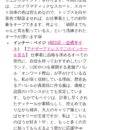
り上がりポイント」を作ります。今回の主役
は、このドラマティックなスカート。スカー
ト自体の色は控えめなので、トップスを白や
茶色で馴染ませれば、お仕事着としての好印
象をキープできます。何より、「細部までち
ゃんと気を配っている人」という洗練された
オーラが漂います😃
インナー：ベイジ（
BEIGE,：公式サイ
ト
）
 【
アナザーアドレスでこのインナー
を見る
】 仕事着に品格を求めるすべての
世代に、自信を持っておすすめしたいブ
ランド。23区やICBを展開する老舗アパレ
ル「オンワード樫山」が手がけている点
も、私が深く信頼している理由。歴史あ
るアパレルが真面目に作る服は、価格と
品質のバランスがとても安定していま
す。 なかでもベイジは、計算し尽くされ
たディテールが素晴らしく、控えめであ
りながら雄弁。大人のキャリア服といえ
ばセオリーが王道ですが、私は「こちら
のほうが好き！🩷」と、もっと多くの方
に知ってもらえるよう密かに応援中📣