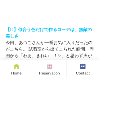
【15】似合う色だけで作るコーデは、無敵の
美しさ
今回、あつこさんが一番お気に入りだったの
がこちら。 試着室から出てこられた瞬間、周
囲から「わあ、きれい……！✨」と思わず声が
上がったほど。
アイテムの形やデザインは骨格（ストレー
Home
Reservation
Contact
ト）に合わせて選んでいるため、抜群の着痩
せ効果を発揮。ですが、それ以上に「自分に
似合う色の持つ力」が、どれほど印象を劇的
にアップさせるかを、私自身も改めて再確認
した瞬間でした👍
ジャケット：セオリー（Theory）
 【
ア
ナザーアドレスでこのジャケットを見
る
】
ワンピース：セオリーリュクス
（Theory Luxe）
 【
アナザーアドレスで