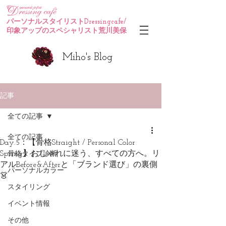
パーソナルスタイリストDressingcafe/
印象アップのスペシャリスト荒川美保
Miho's Blog
記事
全ての記事
全ての記事
Day.5：【骨格Straight / Personal Color
Spring】おしゃれに迷う、すべての方へ。リ
骨格タイプ診断
アルBefore&Afterと「ブランド選び」の裏側
パーソナルカラー
👗
スタイリング
イベント情報
その他