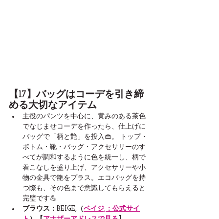
【17】バッグはコーデを引き締
める大切なアイテム
主役のパンツを中心に、黄みのある茶色
でなじませコーデを作ったら、仕上げに
バッグで「柄と艶」を投入👜。 トップ・
ボトム・靴・バッグ・アクセサリーのす
べてが調和するように色を統一し、柄で
着こなしを盛り上げ、アクセサリーや小
物の金具で艶をプラス。エコバッグを持
つ際も、その色まで意識してもらえると
完璧です💪
ブラウス：BEIGE,（
ベイジ,：公式サイ