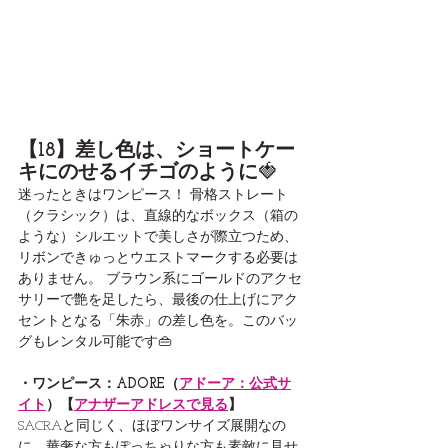
【18】差し色は、ショートケー
キにのせるイチゴのように
🍓
迷ったときはワンピース！ 骨格ストレート
（クラシック）は、直線的なボックス（箱の
ような）シルエットで美しさが際立つため、
リボンできゅっとウエストマークする必要は
ありません。 ブラウン系にゴールドのアクセ
サリーで艶を足したら、最後の仕上げにアク
セントとなる「朱赤」の差し色を。このバッ
グもレンタル可能です👜
・ワンピース：ADORE（
アドーア：公式サ
イト
）【
アナザーアドレスで見る
】
SACRAと同じく、ほぼワンサイズ展開なの
に、華奢な方もぽっちゃりな方も素敵に見せ