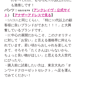
のすべての方、もちろん50代以上の方に
も激推しです！
パンツ：uncrave（
アンクレイヴ：公式サイ
ト
）【
アナザーアドレスで見る
】
・SACRAと同じくらい、「特に50代以上の顧
客様に良いブランドができた！！！」と大興
奮しているブランドです。
・EC中心の展開だからこそ、このクオリティ
に対して「お安い」と言える価格帯に抑えら
れています。若い頃からおしゃれを楽しんで
きて、そろそろ「たくさんはいらないから、
ちょっと良い物がほしい」と思える大人世代
にぴったり。
・購入前に試着したい方は、東京大丸の「オ
ンワードクローゼットセレクト」へ足を運ん
でみてください！