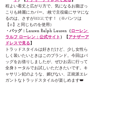
ト
）【
アナザーアドレスで見る
】
程よい着丈と広がり方で、気になるお腹ぽっ
こりも綺麗にカバー。1枚で主役級にサマにな
るのは、さすがBEIGE,です！（※パンツは
【16】と同じものを使用）
・バッグ：Lauren Ralph Lauren（
ローレン 
ラルフ ローレン：公式サイト
）【
アナザーア
ドレスで見る
】
トラッドスタイルは好きだけど、少し女性ら
しく装いたいときはこのブランド。今回はバ
ッグをお借りしましたが、ぜひお店に行って
全身トータルでお試しいただきたいです。キ
ャサリン妃のような、媚びない、正統派エレ
ガントなトラッドスタイルが楽しめます👑