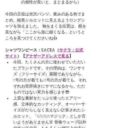
の相性が良いと、まとまるから）
今回の主役は光沢パンツ。黄みのある色でま
とめ、縦長シルエットに見えるようロングシ
ャツを加えました。 袖をまくる位置は、鏡を
見ながら「ここから急に細くなる」というと
ころを見つけてくださいね👍
シャツワンピース：SACRA（
サクラ：公式
サイト
）【
アナザーアドレスで見る
】
今回、たくさんの方に使わせていただい
たブランドです。その理由は、ワンサイ
ズ（フリーサイズ）展開でありながら、
7号の方が着ても13号の方が着ても、それ
ぞれお世辞抜きにサマになるから。ただ
ものではない実力を感じます😎
上質な素材をたっぷり使ったエアリー
感、立体的なカッティング、オーバーサ
イズがだらしなく見えない計算されたシ
ルエット。「SACRAマジック」としか言
いようがありません👗 骨格ウェーブ以外