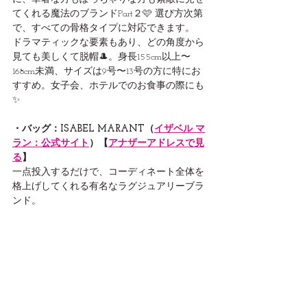
てくれる魔法のブランドPart２🩷 選び方次第
で、すべての骨格タイプに対応できます。
ドラマティックな要素もあり、どの角度から
見ても美しくて脱帽🎩。身長155cm以上〜
168cm未満、サイズは9号〜13号の方に特にお
すすめ。女子会、ホテルでのお食事の際にも
✨
・バッグ：ISABEL MARANT（
イザベル マ
ラン：公式サイト
）【
アナザーアドレスで見
る
】
一点投入するだけで、コーディネート全体を
格上げしてくれる有名なラグジュアリーブラ
ンド。