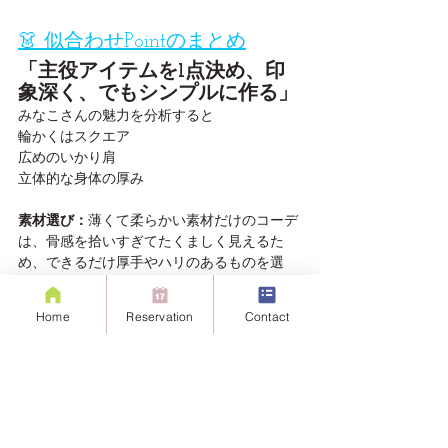
👗 似合わせPointのまとめ
「主役アイテムを1点決め、印
象深く、でもシンプルに作る」
みなこさんの魅力を分析すると
輪かくはスクエア
広めのいかり肩
立体的な身体の厚み
素材選び：
薄くて柔らかい素材だけのコーデ
は、骨感を拾いすぎてたくましく見えるた
め、できるだけ厚手やハリのあるものを選
ぶ。
シルエット：
ボックス（箱のような）直線
Home
Reservation
Contact
的、柄もチェックなど角ばった感じ、が得意
なので、リボンがついていても結ばなくて
OK
着こなし：メンズライクでトラッドテイスト
にまとめてしまうと、お堅い印象だけになる
ため、金具や素材感で艶（光る要素）を必ず