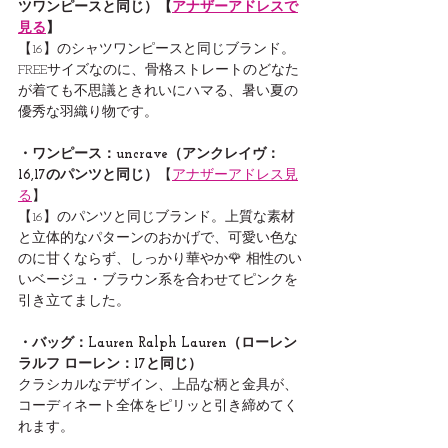
ツワンピースと同じ）【
アナザーアドレスで
見る
】
【16】のシャツワンピースと同じブランド。
FREEサイズなのに、骨格ストレートのどなた
が着ても不思議ときれいにハマる、暑い夏の
優秀な羽織り物です。
・ワンピース：uncrave（アンクレイヴ：
16,17のパンツと同じ）
【
アナザーアドレス見
る
】
【16】のパンツと同じブランド。上質な素材
と立体的なパターンのおかげで、可愛い色な
のに甘くならず、しっかり華やか🌹 相性のい
いベージュ・ブラウン系を合わせてピンクを
引き立てました。
・バッグ：Lauren Ralph Lauren（ローレン 
ラルフ ローレン：17と同じ）
クラシカルなデザイン、上品な柄と金具が、
コーディネート全体をピリッと引き締めてく
れます。