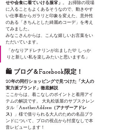
せや会食に着ていける服👗」
。 お掃除の現場
に入ることもよくあるそうなので、動きやす
い仕事着からガラリと印象を変えた、意外性
のある「きちんとした綺麗めコーデ」を考え
てみました。
みなこさんからは、こんな嬉しいお言葉をい
ただいています。
「かなりアドレナリンが出ました🩷 しっか
りと新しい私を楽しみたいと思います💪」
🛍️ ブログ＆Facebook限定！
20年の同行ショッピングで見つけた「大人の
実力派ブランド」徹底解説
ここからは、着こなしのポイントと着用アイ
テムの解説です。 大丸松坂屋のサブスクレン
タル「
AnotherAddress（アナザーアドレ
ス）
」様で借りられる大人のための名品ブラ
ンドについて、プロの視点から忖度なしで本
音レビューします！