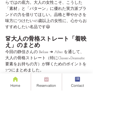
らではの底力。大人の女性こそ、こうした
「素材」と「パターン」に優れた実力派ブラ
ンドの力を借りてほしい。品格と華やかさを
味方につけたい45歳以上の女性に、心からお
すすめしたい名品です😃
👗大人の骨格ストレート「着映
え」のまとめ
今回の静佳さんの Before ➔ After を通して、
大人の骨格ストレート（特にClassic×Dramatic
要素をお持ちの方）が輝くためのポイントを
3つにまとめました。
「柄」は顔立ちのパーツに合わせて選ぶ
Home
Reservation
Contact
骨格ストレート＝シンプル一択ではあり
ません。お顔立ちに直線的な美しさや強
さがある方は、TICCAのBoldなチェック
や大柄の幾何学模様など、インパクトの
ある柄で驚くほど’自分らしく’なります。
テクニックいらずの「仕立ての良さ」に
投資する
 大人世代の身体を美しく見せる