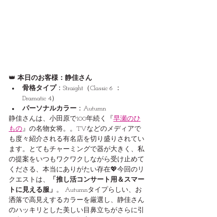
👑
 本日のお客様：静佳さん
骨格タイプ
：Straight（Classic 6 ： 
Dramatic 4）
パーソナルカラー
：Autumn
静佳さんは、小田原で100年続く『
早瀬のひ
もの
』の名物女将。。TVなどのメディアで
も度々紹介される有名店を切り盛りされてい
ます。とてもチャーミングで器が大きく、私
の提案をいつもワクワクしながら受け止めて
くださる、本当にありがたい存在💖今回のリ
クエストは、
「推し活コンサート用＆スマー
トに見える服」
。 Autumnタイプらしい、お
洒落で高見えするカラーを厳選し、静佳さん
のハッキリとした美しい目鼻立ちがさらに引