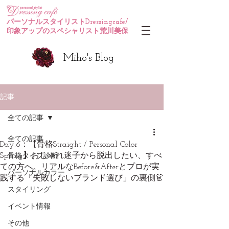
パーソナルスタイリストDressingcafe/
印象アップのスペシャリスト荒川美保
Miho's Blog
記事
全ての記事
全ての記事
Day.6：【骨格Straight / Personal Color
Spring】おしゃれ迷子から脱出したい、すべ
骨格タイプ診断
ての方へ。リアルなBefore&Afterとプロが実
パーソナルカラー
践する「失敗しないブランド選び」の裏側👗
スタイリング
イベント情報
その他