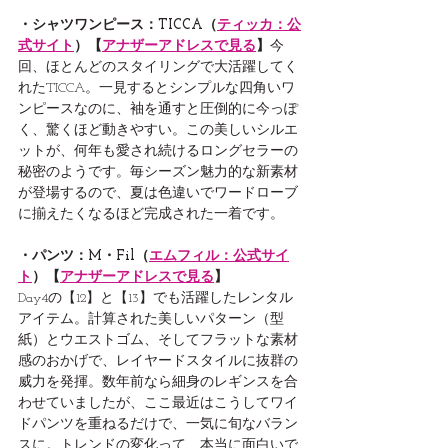
・シャツワンピース：TICCA（
ティッカ：公
式サイト
）【
アナザーアドレスで見る
】
今
回、ほとんどのスタイリングで大活躍してく
れたTICCA。一見するとシンプルな四角いワ
ンピースなのに、袖を通すと圧倒的に今っぽ
く、驚くほど動きやすい。この美しいシルエ
ットが、何年も愛され続けるロングセラーの
秘密のようです。毎シーズン魅力的な新素材
が登場するので、夏は色違いでワードローブ
に揃えたくなるほど完成された一着です。
・パンツ：M・Fil（
エムフィル：公式サイ
ト
）【
アナザーアドレスで見る
】
Day4の【12】と【13】でも活躍したレンタル
アイテム。計算された美しいパターン（型
紙）とウエストゴム、そしてフラットな素材
感のおかげで、レイヤードスタイルに抜群の
威力を発揮。数年前なら細身のレギンスを合
わせていましたが、ここ最近はこうしてワイ
ドパンツを重ねるだけで、一気に旬なバラン
スに。トレンドの変化って、本当に面白いで