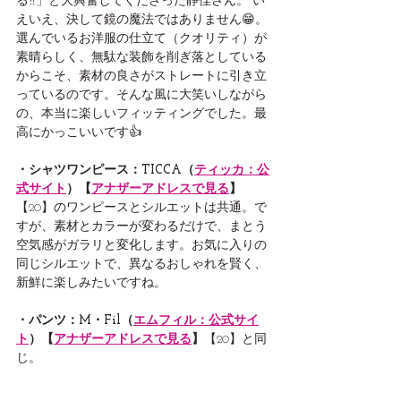
る‼️」と大興奮してくださった静佳さん。 い
えいえ、決して鏡の魔法ではありません😁。
選んでいるお洋服の仕立て（クオリティ）が
素晴らしく、無駄な装飾を削ぎ落としている
からこそ、素材の良さがストレートに引き立
っているのです。そんな風に大笑いしながら
の、本当に楽しいフィッティングでした。最
高にかっこいいです👍
・シャツワンピース：TICCA（
ティッカ：公
式サイト
）【
アナザーアドレスで見る
】
【20】のワンピースとシルエットは共通。で
すが、素材とカラーが変わるだけで、まとう
空気感がガラリと変化します。お気に入りの
同じシルエットで、異なるおしゃれを賢く、
新鮮に楽しみたいですね。
・パンツ：M・Fil（
エムフィル：公式サイ
ト
）【
アナザーアドレスで見る
】
【20】と同
じ。