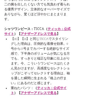
二の腕を出したくない方でも気負わず着られ
る優秀デザイン。立体的なオーバーサイズで
ありながら、驚くほど涼やかにまとまりま
す。
シャツワンピース：TICCA（
ティッカ：公式
サイト
）【
アナザーアドレスで見る
】
【20】【21】と同じTICCAでスタイリン
グした理由は、圧倒的な着痩せ効果。9
号から13号までカバーする絶妙なサイズ
感で、下半身のボリュームが気になる方
でも、すっきりと端正な印象に仕上がり
ます。今、こういうワンピースはたくさ
ん見かけますが、高感度なセレクトショ
ップがこぞってセレクトする理由は、袖
を通した瞬間に生まれる『格上の佇ま
い』にあるのだと感じます。
重ねたパンツ：
（
ティッカ：公式サイ
ト
）【
アナザーアドレスで見る
】