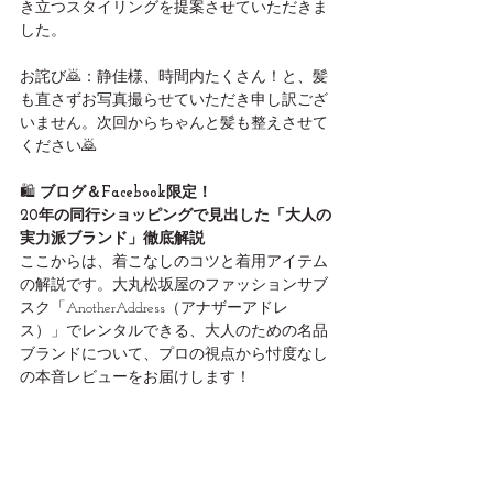
き立つスタイリングを提案させていただきま
した。
お詫び🙇：静佳様、時間内たくさん！と、髪
も直さずお写真撮らせていただき申し訳ござ
いません。次回からちゃんと髪も整えさせて
ください🙇
🛍️
 ブログ＆Facebook限定！
20年の同行ショッピングで見出した「大人の
実力派ブランド」徹底解説
ここからは、着こなしのコツと着用アイテム
の解説です。大丸松坂屋のファッションサブ
スク「AnotherAddress（アナザーアドレ
ス）」でレンタルできる、大人のための名品
ブランドについて、プロの視点から忖度なし
の本音レビューをお届けします！