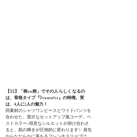
【22】「柄on柄」でその人’らしく’なるの
は、骨格タイプ『Dramatic』の特権。実
は、4人に1人の魅力！
同素材のシャツワンピースとワイドパンツを
合わせた、贅沢なセットアップ風コーデ。ベ
ストカラー×得意なシルエットが掛け合わさ
ると、肌の輝きが圧倒的に変わります✨ 肩先
からなだらかに落ちるフレンチスリーブは、