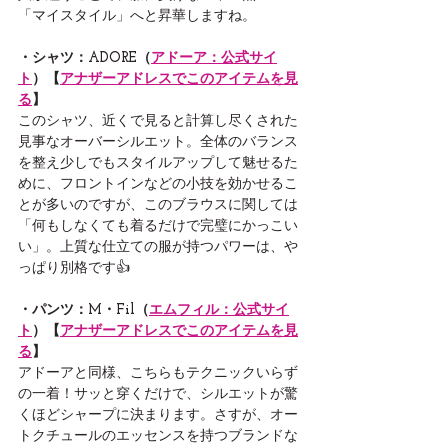
「マイスタイル」へと昇華しますね。
・シャツ：ADORE（
アドーア：公式サイ
ト
）【
アナザーアドレスでこのアイテムを見
る
】
このシャツ、近くで見ると計算し尽くされた
見事なオーバーシルエット。全体のバランス
を整え少しでもスタイルアップして魅せるた
めに、フロントインなどの小技を効かせるこ
とが多いのですが、このブラウスに関しては
「何もしなくても着るだけで完璧にかっこい
い」。上質な仕立ての服が持つパワーは、や
っぱり別格です👍
・パンツ：M・Fil（
エムフィル：公式サイ
ト
）【
アナザーアドレスでこのアイテムを見
る
】
アドーアと同様、こちらもテクニックいらず
の一着！サッと穿くだけで、シルエットが驚
くほどシャープに決まります。さすが、オー
トクチュールのエッセンスを持つブランドな