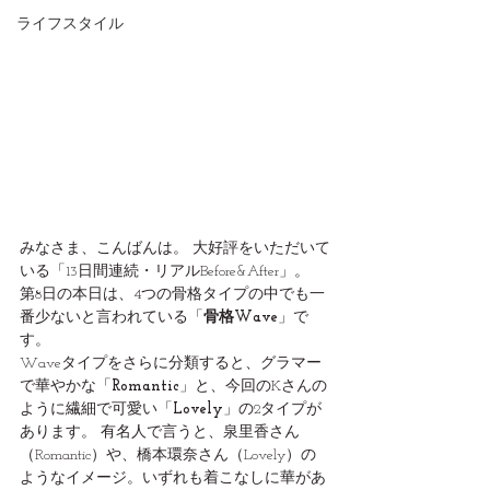
ライフスタイル
みなさま、こんばんは。 大好評をいただいて
いる「13日間連続・リアルBefore&After」。
第8日の本日は、4つの骨格タイプの中でも一
番少ないと言われている「
骨格Wave
」で
す。
Waveタイプをさらに分類すると、グラマー
で華やかな「
Romantic
」と、今回のKさんの
ように繊細で可愛い「
Lovely
」の2タイプが
あります。 有名人で言うと、泉里香さん
（Romantic）や、橋本環奈さん（Lovely）の
ようなイメージ。いずれも着こなしに華があ