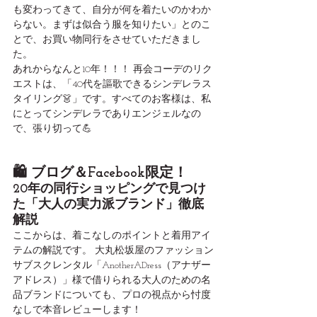
も変わってきて、自分が何を着たいのかわか
らない。まずは似合う服を知りたい」とのこ
とで、お買い物同行をさせていただきまし
た。
あれからなんと10年！！！ 再会コーデのリク
エストは、「40代を謳歌できるシンデレラス
タイリング👗」です。すべてのお客様は、私
にとってシンデレラでありエンジェルなの
で、張り切って💪
🛍️ ブログ＆Facebook限定！
20年の同行ショッピングで見つけ
た「大人の実力派ブランド」徹底
解説
ここからは、着こなしのポイントと着用アイ
テムの解説です。 大丸松坂屋のファッション
サブスクレンタル「AnotherADress（アナザー
アドレス）」様で借りられる大人のための名
品ブランドについても、プロの視点から忖度
なしで本音レビューします！