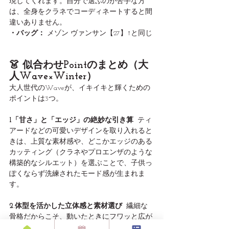
現してくれます。自分で選ぶのが苦手な方
は、全身をクラネでコーディネートすると間
違いありません。
・バッグ：
 メゾン ヴァンサン【27】↑と同じ
👗 似合わせPointのまとめ（大
人Wave×Winter）
大人世代のWaveが、イキイキと輝くための
ポイントは3つ。
1「甘さ」と「エッジ」の絶妙な引き算
  ティ
アードなどの可愛いデザインを取り入れると
きは、上質な素材感や、どこかエッジのある
カッティング（クラネやプロエンザのような
構築的なシルエット）を選ぶことで、子供っ
ぽくならず洗練されたモード感が生まれま
す。
2.体型を活かした立体感と素材選び
  繊細な
骨格だからこそ、動いたときにフワッと広が
るティアードや、立体的なブラウスで華やか