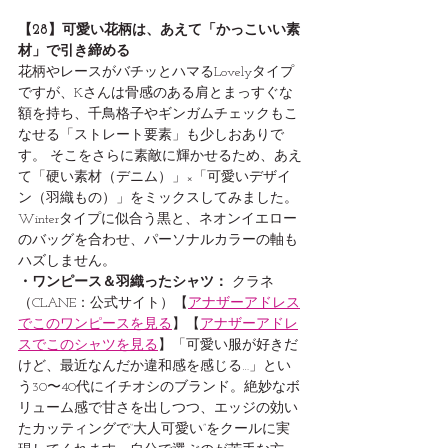
【28】可愛い花柄は、あえて「かっこいい素
材」で引き締める
花柄やレースがバチッとハマるLovelyタイプ
ですが、Kさんは骨感のある肩とまっすぐな
額を持ち、千鳥格子やギンガムチェックもこ
なせる「ストレート要素」も少しおありで
す。 そこをさらに素敵に輝かせるため、あえ
て「硬い素材（デニム）」×「可愛いデザイ
ン（羽織もの）」をミックスしてみました。 
Winterタイプに似合う黒と、ネオンイエロー
のバッグを合わせ、パーソナルカラーの軸も
ハズしません。
・ワンピース＆羽織ったシャツ：
 クラネ
（CLANE：公式サイト）【
アナザーアドレス
でこのワンピースを見る
】【
アナザーアドレ
スでこのシャツを見る
】「可愛い服が好きだ
けど、最近なんだか違和感を感じる…」とい
う30〜40代にイチオシのブランド。絶妙なボ
リューム感で甘さを出しつつ、エッジの効い
たカッティングで“大人可愛い”をクールに実