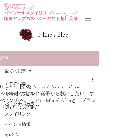
パーソナルスタイリストDressingcafe/
印象アップのスペシャリスト荒川美保
Miho's Blog
記事
全ての記事
全ての記事
Day.8：【骨格Wave / Personal Color
Winter】おしゃれ迷子から脱出したい、す
骨格タイプ診断
べての方へ。リアルBefore&Afterと「ブラン
パーソナルカラー
ド選び」の裏側👗
スタイリング
イベント情報
その他