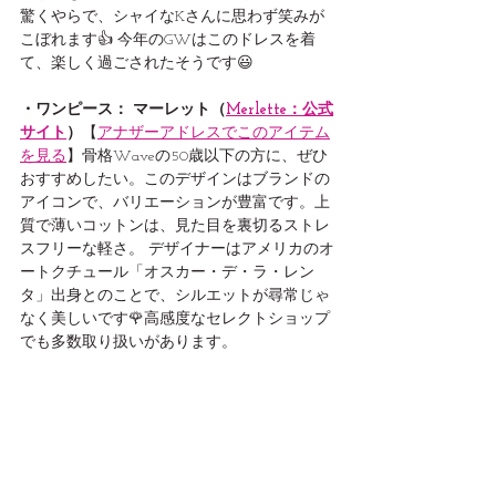
驚くやらで、シャイなKさんに思わず笑みが
こぼれます👍 今年のGWはこのドレスを着
て、楽しく過ごされたそうです😃
・ワンピース：
マーレット（
Merlette：公式
サイト
）
【
アナザーアドレスでこのアイテム
を見る
】骨格Waveの50歳以下の方に、ぜひ
おすすめしたい。このデザインはブランドの
アイコンで、バリエーションが豊富です。上
質で薄いコットンは、見た目を裏切るストレ
スフリーな軽さ。 デザイナーはアメリカのオ
ートクチュール「オスカー・デ・ラ・レン
タ」出身とのことで、シルエットが尋常じゃ
なく美しいです🌹高感度なセレクトショップ
でも多数取り扱いがあります。