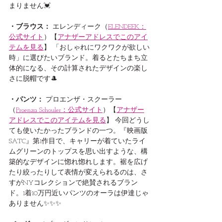
まりません💓
・ブラウス：
 エレンディーク（
ELENDEEK：
公式サイト
）【
アナザーアドレスでこのアイ
テムを見る
】 「おしゃれにワクワクが欲しい
時」に選びたいブランド。着るとたちまち立
体的になる、その計算されたデザインの楽し
さに脱帽です🎩
・パンツ：
 プロエンザ・スクーラー
（
Proenza Schouler：公式サイト
）【
アナザー
アドレスでこのアイテムを見る
】 今回どうし
ても使いたかったブランドの一つ。『映画版
SATC』第1作目で、キャリーが着ていたライ
ムグリーンのトップスを思い出すような、構
築的なデザインに惚れ惚れします。裾を広げ
たり絞ったりして表情が変えられるのは、さ
すがNYコレクションで絶賛されるブラン
ド。1着10万円近いパンツのオーラは伊達じゃ
ありません✨✨✨