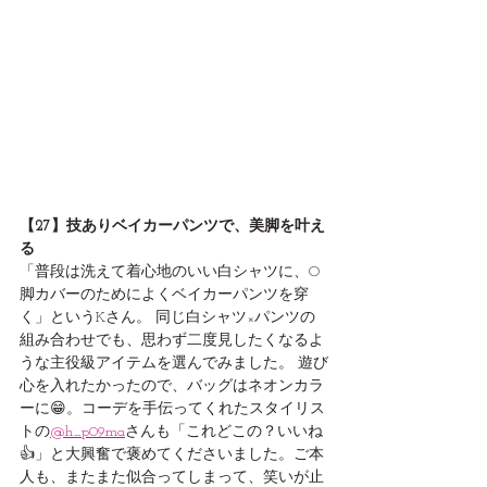
【27】技ありベイカーパンツで、美脚を叶え
る
「普段は洗えて着心地のいい白シャツに、O
脚カバーのためによくベイカーパンツを穿
く」というKさん。 同じ白シャツ×パンツの
組み合わせでも、思わず二度見したくなるよ
うな主役級アイテムを選んでみました。 遊び
心を入れたかったので、バッグはネオンカラ
ーに😁。コーデを手伝ってくれたスタイリス
トの
@h_p09ma
さんも「これどこの？いいね
👍」と大興奮で褒めてくださいました。ご本
人も、またまた似合ってしまって、笑いが止