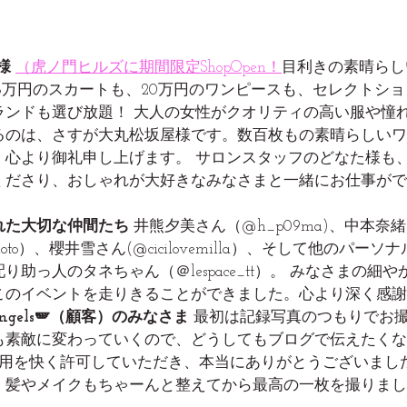
s様
（
虎ノ門ヒルズに期間限定ShopOpen！
目利きの素晴らし
5万円のスカートも、20万円のワンピースも、セレクトシ
ランドも選び放題！ 大人の女性がクオリティの高い服や憧
るのは、さすが大丸松坂屋様です。数百枚もの素晴らしいワ
、心より御礼申し上げます。 サロンスタッフのどなた様も
くださり、おしゃれが大好きなみなさまと一緒にお仕事がで
れた大切な仲間たち
 井熊夕美さん（@h_p09ma)、中本奈
amoto）、櫻井雪さん(@cicilovemilla）、そして他のパー
り助っ人のタネちゃん（＠lespace_tt）。 みなさまの細
このイベントを走りきることができました。心より深く感謝
gels🪽（顧客）のみなさま
 最初は記録写真のつもりでお
も素敵に変わっていくので、どうしてもブログで伝えたくな
使用を快く許可していただき、本当にありがとうございまし
、髪やメイクもちゃーんと整えてから最高の一枚を撮りまし