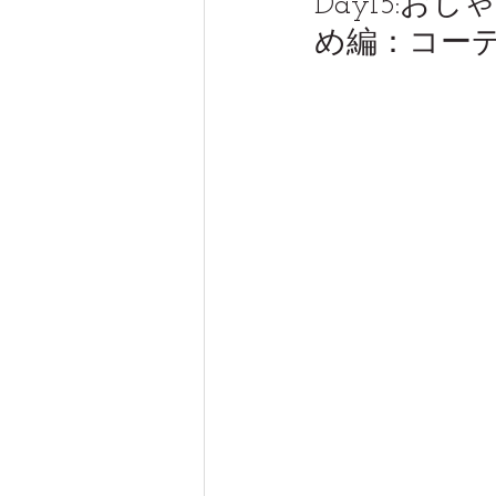
Day15:
め編：コー