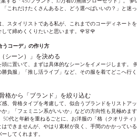
ss様が提案する「450ブランド、10万着の無限クローゼット」。
、「これだけたくさんあると、どう選べばいいの？」と迷っ
は、スタイリストである私が、これまでのコーディネートを
して締めくくりたいと思います。🌹👗🌹
合うコーデ」の作り方
マ（シーン）」を決める
を頭に置いて、まずは具体的なシーンをイメージします。 
の勝負服」「推し活ライブ」など、その服を着てどこへ行く
ズ・骨格から「ブランド」を絞り込む
ズ感、骨格タイプを考慮して、似合うブランドをリストアッ
いか」「フェミニン系がいいか」などの方向性も見極めます
代、50代と年齢を重ねるごとに、お洋服の「格（クオリティ
とはできませんが、やはり素材が良く、手間のかかっている
バーしてくれます。