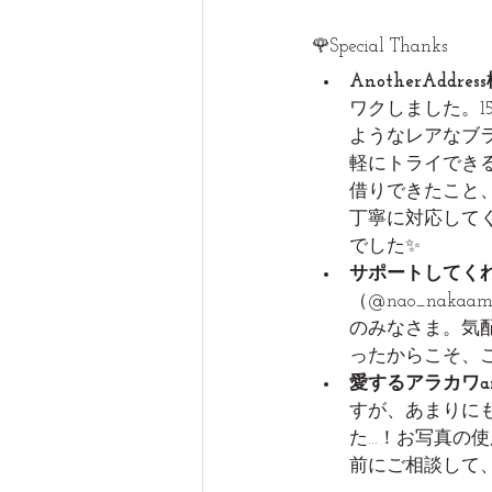
🌹Special Thanks
AnotherAddres
ワクしました。1
ようなレアなブ
軽にトライでき
借りできたこと
丁寧に対応して
でした✨
サポートしてく
（@nao_naka
のみなさま。気配
ったからこそ、
愛するアラカワan
すが、あまりに
た…！お写真の
前にご相談して