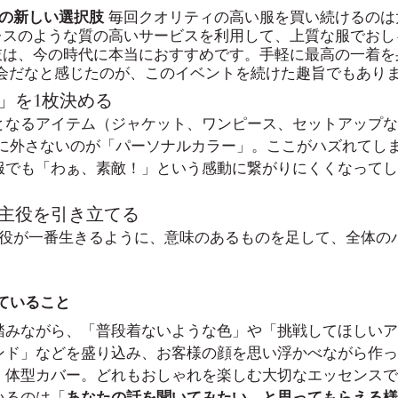
れの新しい選択肢
 毎回クオリティの高い服を買い続けるのは
ドレスのような質の高いサービスを利用して、上質な服でおし
択肢は、今の時代に本当におすすめです。手軽に最高の一着を
会だなと感じたのが、このイベントを続けた趣旨でもありま
ム」を1枚決める
となるアイテム（ジャケット、ワンピース、セットアップな
対に外さないのが「パーソナルカラー」。ここがハズれてし
服でも「わぁ、素敵！」という感動に繋がりにくくなってし
で主役を引き立てる
主役が一番生きるように、意味のあるものを足して、全体の
ていること
踏みながら、「普段着ないような色」や「挑戦してほしいア
ンド」などを盛り込み、お客様の顔を思い浮かべながら作っ
、体型カバー。どれもおしゃれを楽しむ大切なエッセンスで