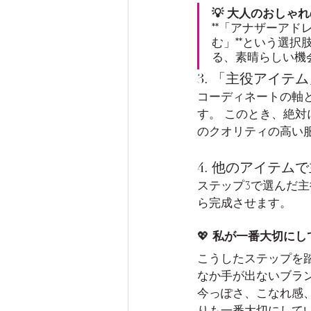
💡 大人のおしゃ
**「アナザーア
む」**という選
る、素晴らしい機
3. 「主役アイテ
コーディネートの軸
す。 このとき、絶
のクオリティの高い
4. 他のアイテム
ステップ3で選んだ
ら完成させます。
💖 
私が一番大切にし
こうしたステップを
なか手が出ないブラ
今っぽさ、こなれ感