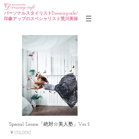
パーソナルスタイリストDressingcafe/
印象アップのスペシャリスト荒川美保
Special Lesson「絶対☆美人塾」Ver.5
価格
￥132,000