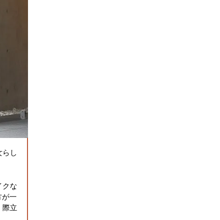
女らし
イクな
の方が一
く際立