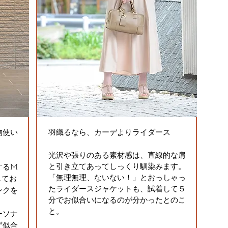
物使い
羽織るなら、カーデよりライダース
光沢や張りのある素材感は、直線的な肩
と引き立てあってしっくり馴染みます。
するM
「無理無理、ないない！」とおっしゃっ
してお
たライダースジャケットも、試着して５
ンクを
分でお似合いになるのが分かったとのこ
と。
ーソナ
ず似合