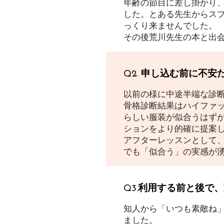
年齢の節目に差し掛かり
した。とある先生からス
っくり来ませんでした。
その後荒川先生の本と出
Q2. 申し込む前に不
以前の様に中途半端な診
骨格診断結果はハイファ
らしい服装が似合うはず
ションをより的確に提案
アフターレッスンとして
でも「似合う」の実感が
Q3.利用する前と後で
知人から「いつも素敵ね
ました。