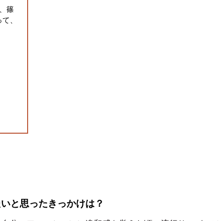
、篠
って、
したいと思ったきっかけは？