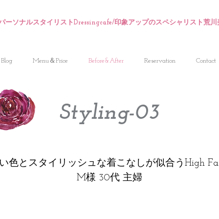
パーソナルスタイリストDressingcafe/印象アップのスペシャリスト荒
Blog
Menu＆Price
Before&After
Reservation
Contact
Styling-03
色とスタイリッシュな着こなしが似合うHigh Fas
M様 30代 主婦